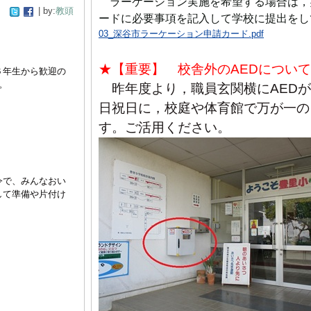
ラーケーション実施を希望する場合は，
| by:
教頭
ードに必要事項を記入して学校に提出をし
03_深谷市ラーケーション申請カード.pdf
★【重要】 校舎外のAEDについて
６年生から歓迎の
。
昨年度より，職員玄関横にAED
日祝日に，校庭や体育館で万が一の
す。ご活用ください。
令で、みんなおい
して準備や片付け