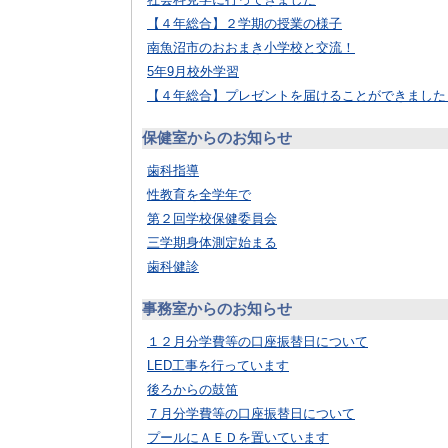
【４年総合】２学期の授業の様子
南魚沼市のおおまき小学校と交流！
5年9月校外学習
【４年総合】プレゼントを届けることができました
保健室からのお知らせ
歯科指導
性教育を全学年で
第２回学校保健委員会
三学期身体測定始まる
歯科健診
事務室からのお知らせ
１２月分学費等の口座振替日について
LED工事を行っています
後ろからの鼓笛
７月分学費等の口座振替日について
プールにＡＥＤを置いています