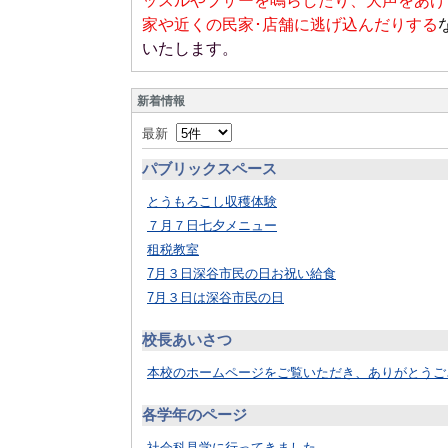
ッスルやブザーを鳴らしたり、大声をあげ
家や近くの民家･店舗に逃げ込んだりする
いたします。
新着情報
最新
パブリックスペース
とうもろこし収穫体験
７月７日七夕メニュー
租税教室
7月３日深谷市民の日お祝い給食
7月３日は深谷市民の日
校長あいさつ
本校のホームページをご覧いただき、ありがとうござ
各学年のページ
社会科見学に行ってきました