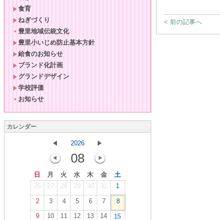
食育
ねぎづくり
< 前の記事へ
豊里地域伝統文化
豊里小いじめ防止基本方針
給食のお知らせ
ブランド化計画
グランドデザイン
学校評価
お知らせ
カレンダー
2026
08
日
月
火
水
木
金
土
26
27
28
29
30
31
1
2
3
4
5
6
7
8
9
10
11
12
13
14
15