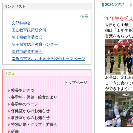
2024/04/17
リンクリスト
検索
１年生を迎
文部科学省
今日から１年生
国立教育政策研究所
朝は「１年生を
言葉をもらった
埼玉県教育委員会
埼玉県立総合教育センター
深谷市教育委員会
南魚沼市立おおまき小学校のトップページ
メニュー
お昼は、楽しみ
トップページ
しそうに食べて
ができるように
校長あいさつ
各学年・保健・給食だより
各学年のページ
保健室からのお知らせ
事務室からのお知らせ
特別活動・クラブ・委員会
研修