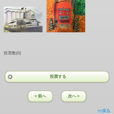
投票数(0)
投票する
< 前へ
次へ >
<<戻る